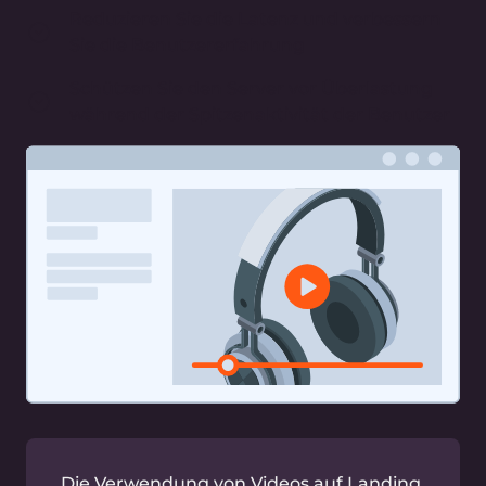
verfügbar
Unvorhergesehene Verkehrsspitzen während
des Online-Verkaufs können Ihren
Ursprungsserver überlasten und Ihre Website
dann für einige Benutzer nicht zugänglich sein.
Solche Vorfälle führen zu einer schlechten
Benutzererfahrung, einem Verlust von
Einnahmen und langfristigen Auswirkungen auf
die Kundenloyalität. Gcore CDN sichert Ihre
Web-Infrastruktur mit einer Netzwerkkapazität
von über 200 Tbps, die von Hunderten von
global verteilten Edge-Servern bereitgestellt
wird.
Dieser Fall ist beispielsweise eingetreten, als der
zuvor angekündigte PS5-Online-Verkauf zu
einem 30%igen Anstieg des Datenverkehrs für
den Online-Händler führte. Im Höhepunkt dieses
morgendlichen Verkaufs wurden 1,46 Gbps