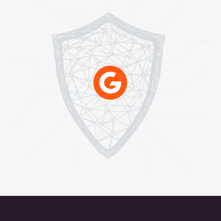
Tomislav Gojević
Wir haben World of Tanks mit Gcore-
Support weiterentwickelt,
Herausforderungen gemeistert und
gemeinsam neue Höhen erreicht.
Glauben Sie mir, es dauert Jahre, um
eine immer verfügbare Infrastruktur
aufzubauen, die über eine Million
PCCU bewältigen kann.
Victor Kislyi