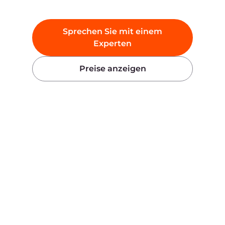
Produkte
Unternehmen
KI
Über Gcore
Cloud
Presse
Netzwerk
Auszeichnungen
Security
Karriere
Preise
Rechtliche Informationen