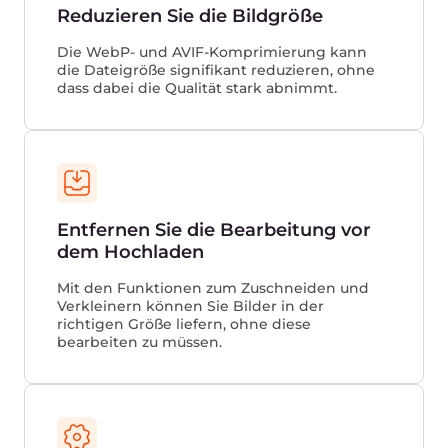
die E-Commerce-Branche. Montageanleitungen,
Produktbeschreibungen, Bewertungen und
Markenvideos tragen alle zu einer besseren
Konversionsrate, besseren Benutzerbindung,
verbesserter Website-Performance und
insgesamt höherer Kundenloyalität bei. Gcore
CDN ist eine gut geeignete und optimierte
Lösung für Video-on-Demand (VOD) und Live-
Streaming.
Lieferung ruckelfreie Wiedergabe, auch für
4K-Video
Reduzieren Sie die Latenz und verbessern
Sie die Benutzererfahrung
Schützen Sie den Server vor Überlastung
während der Spitzenaktivität der Benutzer