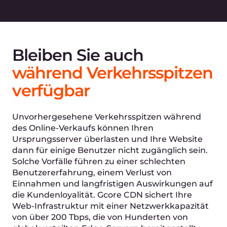
unbefugten Zugriff
auf
Benutzerdaten
Mit SSL/TLS-Verschlüsselung haben Sie die
sicheren, risikofreien Transaktionen die Sie
brauchen, um Kundenloyalität zu gewährleisten.
Eine Web Application Firewall (WAF) verhindert
unbefugten Zugriff und beseitigt
Schwachstellen auf Anwendungsebene.
Mehr erfahren →