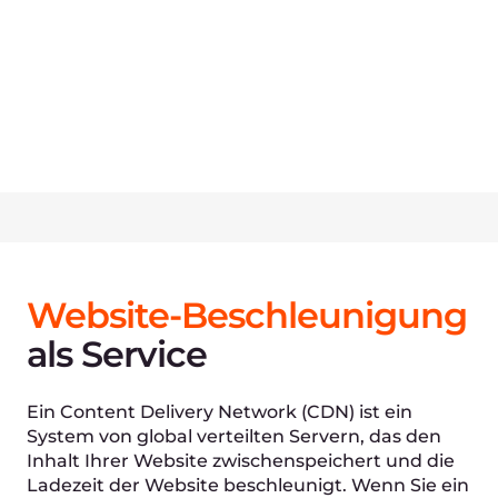
Steigern Sie den Umsatz,
indem Sie das
Nutzererlebnis
verbessern.
Da Online-Kunden immer weniger tolerieren,
dass Websites langsam laden, kann bereits eine
Verbesserung von 100ms der Ladezeit das
gesamte Kundenerlebnis erheblich verbessern.
Dies wirkt sich positiv auf Ihre
Geschäftskennzahlen aus und verbessert Ihre
SEO-Ergebnisse.
1.3%
erhöhte Conversion-Rate