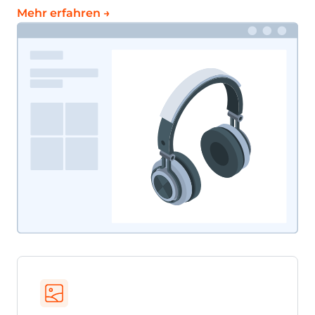
Zahlen Sie weniger, indem Sie den
Datenverkehr reduzieren
Komprimierte Bilder und
zwischengespeicherte Kopien der Bilder an
den Rändern reduzieren die gesamte
Datenmenge, die durch das CDN geht.
Sofortige Wiedergabe
für
Ihr Produktvideo
Produktvideos werden zu einem Super-Tool für