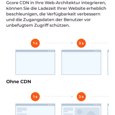
mit jeder 100ms-Reduktion in LCP
0.7%
erhöhter Umsatz pro Sitzung
mit einer Verbesserung von 100ms bei
der Seitenaufbauzeit
9%
verringerte Absprungrate
mit einer 20%igen Reduktion der
Seitenaufbauzeit
Anwendungs­fälle
Für Online-Shops und
Einzelhändler