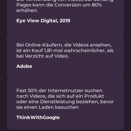
benötigt, während der normale Verkehrsbereich
tagsüber nur etwa 0,9-1,1 Gbps betrug.
Verhindern Sie