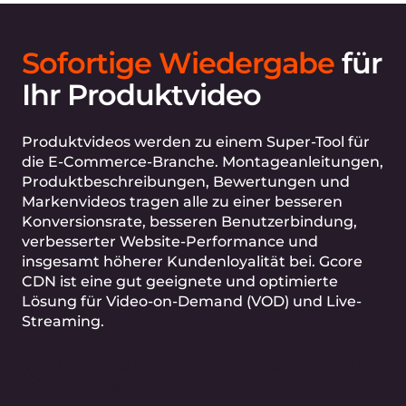
bei Verzicht auf Video.
Adobe
Fast 50% der Internetnutzer suchen
nach Videos, die sich auf ein Produkt
oder eine Dienstleistung beziehen, bevor
sie einen Laden besuchen
ThinkWithGoogle
Bleiben Sie auch
während Verkehrsspitzen