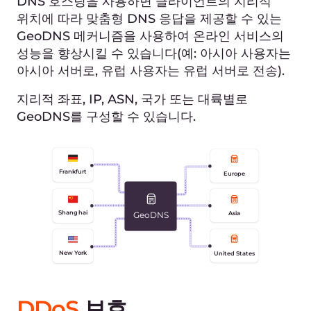
시작하기
Successful request
Primary
Server
Failed request
Website
Redirected
Secondary
Server
개발자 친화적인 DNS