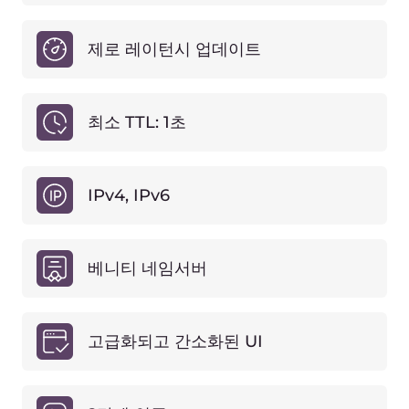
영역 수
무제한
기록 3개
동적 RRset 크기
(영역당 RRset 1개)
1 RRset(하드 제한)
건강 상태 확인
300초 폴링 빈도
최소 TTL
120s
베니티 네임서버
화이트 라벨
서비스 수준 계약
SLA 없음
기술 지원
기술 자료
무료 평가판