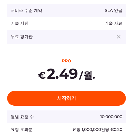
연락하기
월별 요청 수
1,000,000,000
요청 초과분
요청 1,000,000건당 €0.16
영역 수
무제한
동적 RRset 크기
무제한
15 RR세트
건강 상태 확인
추가 RRset당 €1
10초 폴링 빈도
최소 TTL
1s
베니티 네임서버
화이트 라벨