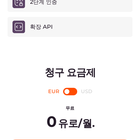
PRO
2.49
€
/월.
시작하기
월별 요청 수
10,000,000
요청 초과분
요청 1,000,000건당 €0.20
영역 수
무제한
동적 RRset 크기
9개의 레코드
5 RR세트
건강 상태 확인
추가 RR셋당 €1
60초 폴링 빈도