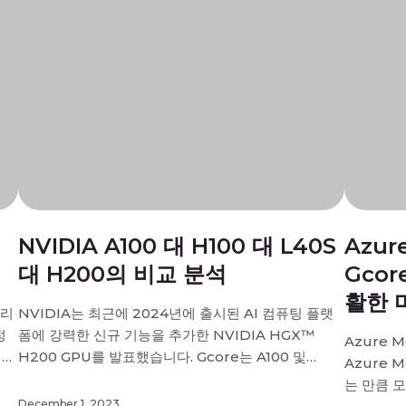
NVIDIA A100 대 H100 대 L40S
Azur
대 H200의 비교 분석
Gco
활한 
처리
NVIDIA는 최근에 2024년에 출시된 AI 컴퓨팅 플랫
정
폼에 강력한 신규 기능을 추가한 NVIDIA HGX™
Azure M
연
H200 GPU를 발표했습니다. Gcore는 A100 및
Azure 
과
H100 GPU가 Gcore의 AI GPU 클라우드 인프라를
는 만큼 모
험을
강화하고 Q1-2024의 AI GPU 구성에 L40S GPU를
December 1, 2023