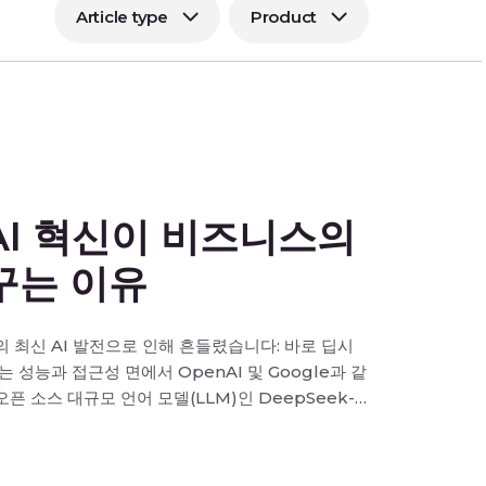
Article type
Product
AI 혁신이 비즈니스의
꾸는 이유
의 최신 AI 발전으로 인해 흔들렸습니다: 바로 딥시
는 성능과 접근성 면에서 OpenAI 및 Google과 같
픈 소스 대규모 언어 모델(LLM)인 DeepSeek-
enAI와 같은 경쟁사가 수십억 달러를 투자한 것에 비
 )를 투자해단 두 달 만에 개발한 […]