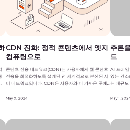
하
CDN 진화: 정적 콘텐츠에서 엣지
추론을
컴퓨팅으로
드
약
콘텐츠 전송 네트워크(CDN)는 사용자에게 웹 콘텐츠
AI 프레
행
전송을 최적화하도록 설계된 전 세계적으로 분산된 서
있는 간소
어
버 네트워크입니다. CDN은 사용자와 더 가까운 곳에
는 대규모
하기
콘텐츠를 캐싱함으로써 웹 서비스의 속도와 안정성을
많은 복잡
향상시킵니다. 이 문서에서는 CDN 기술이 정적 콘텐
능하게 하
May 9, 2024
May 1, 202
요구
츠 전달에서 오늘날의 정교한 엣지 네트워크로 어떻게
기능을 통
oS
발전했는지, 온라인 콘텐츠 전송 환경의 변화에 대응하
변화에 대
여 CDN 제공 업체들이 어떻게 혁신적으로 […]
임워크의 [