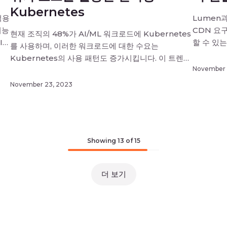
Kubernetes
적용
Lumen과
지능
CDN 요
현재 조직의 48%가 AI/ML 워크로드에 Kubernetes
I는
할 수 있는
를 사용하며, 이러한 워크로드에 대한 수요는
웨어
온라인 성
Kubernetes의 사용 패턴도 증가시킵니다. 이 트렌드
활용
Gcore
November 
의 주요 기술적인 이유, 관리형 K8s 클러스터의 GPU
비
워봅니다.
워커 노드에서 실행되는 AI/ML 워크로드의 이점,
November 23, 2023
…]
전환할 수
GPU 공급업체 및 스케줄링과 관련된 몇 가지 고려 사
전화, Wha
항을 살펴보겠습니다. Kubernetes가 AI/ML에 적합
한 이유 여러 기능들로 인해서 Kubernetes가 AI/ML
분야에서 […]
Showing
13
of 15
더 보기