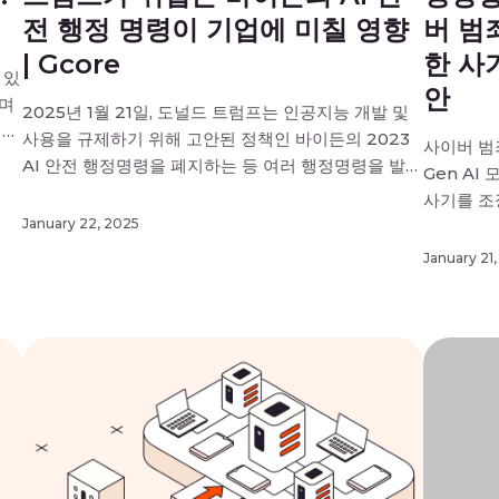
전 행정 명령이 기업에 미칠 영향
버 범
| Gcore
한 사
 있
안
하며
2025년 1월 21일, 도널드 트럼프는 인공지능 개발 및
 스
사용을 규제하기 위해 고안된 정책인 바이든의 2023
사이버 범
적
AI 안전 행정명령을 폐지하는 등 여러 행정명령을 발표
Gen A
은
하며 대통령직 복귀를 알렸습니다( ). 이번 폐지는 미국
사기를 조
기존
의 AI 정책이 규제보다 혁신을 우선시하는 방향으로 크
January 22, 2025
와 목적으
보안
게 바뀌고 있음을 의미합니다. 많은 기대를 모았던 이
한 피싱 
January 21
움직임은 이미 미국에서 AI의 미래에 어떤 의미가 […]
조작된 신
겠습니다.
야 하는 […