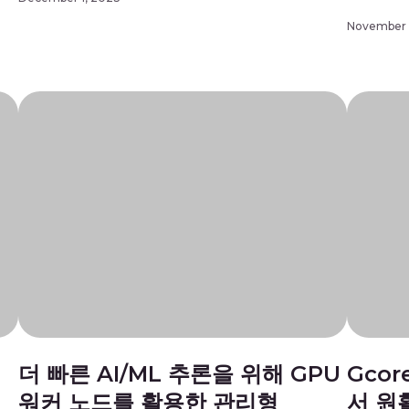
정이므로 
산업
추가할 예정이기 때문에 H200 GPU의 발표에 흥분하
옵션을 고
November 
살펴
고 있습니다. 따라서, Gcore는 이를 기회로 현재 세대
고한 스트
인 A100과 H100, 새로운 […]
션입니다.
요 이점을
세스를 설명
더 빠른 AI/ML 추론을 위해 GPU
Gco
워커 노드를 활용한 관리형
서 원