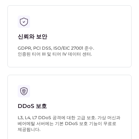
유연한 가상 머신과 강력한 베어메탈 서버를 사용하여
제품을 호스팅하세요.
고전적인 모놀리식 아키텍처를 통해
Gcore Cloud
네트워크 서비스, 보안 액세스, 공격으로부터의 보호
기능을 이용할 수 있습니다.
소규모 애플리케이션 및 기존 온프레미스 프로젝트의
마이그레이션에 적합합니다.