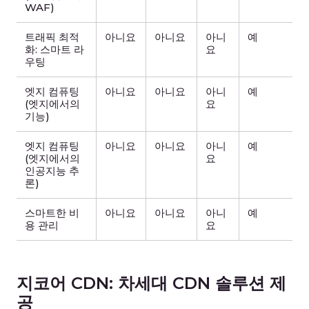
WAF)
트래픽 최적
아니요
아니요
아니
예
화: 스마트 라
요
우팅
엣지 컴퓨팅
아니요
아니요
아니
예
(엣지에서의
요
기능)
엣지 컴퓨팅
아니요
아니요
아니
예
(엣지에서의
요
인공지능 추
론)
스마트한 비
아니요
아니요
아니
예
용 관리
요
지코어 CDN: 차세대 CDN 솔루션 제
공