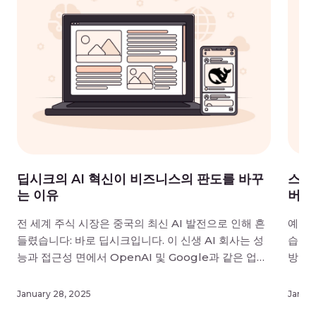
딥시크의 AI 혁신이 비즈니스의 판도를 바꾸
스스
는 이유
버 
전 세계 주식 시장은 중국의 최신 AI 발전으로 인해 흔
예측 
들렸습니다: 바로 딥시크입니다. 이 신생 AI 회사는 성
습니다
능과 접근성 면에서 OpenAI 및 Google과 같은 업계
방어를
리더에 필적하는 오픈 소스 대규모 언어 모델(LLM)인
릴러의
DeepSeek-R1을 출시했습니다. OpenAI와 같은 경
인 이
January 28, 2025
Januar
쟁사가 수십억 달러를 투자한 것에 비해 훨씬 적은
실시간