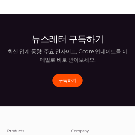
560만 달러( )를 투자해단 두 달 만에 개발한 […]
의 보
팀과 
뉴스레터 구독하기
최신 업계 동향, 주요 인사이트, Gcore 업데이트를 이
메일로 바로
받아보세요.
구독하기
Products
Company