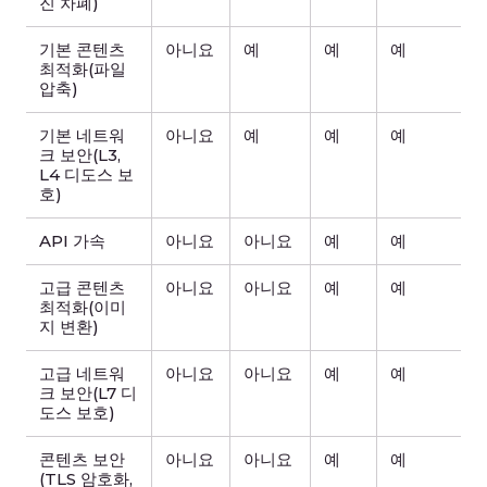
진 차폐)
기본 콘텐츠
아니요
예
예
예
최적화(파일
압축)
기본 네트워
아니요
예
예
예
크 보안(L3,
L4 디도스 보
호)
API 가속
아니요
아니요
예
예
고급 콘텐츠
아니요
아니요
예
예
최적화(이미
지 변환)
고급 네트워
아니요
아니요
예
예
크 보안(L7 디
도스 보호)
콘텐츠 보안
아니요
아니요
예
예
(TLS 암호화,