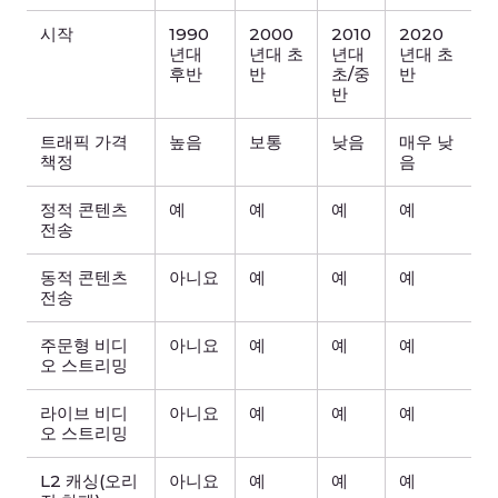
시작
1990
2000
2010
2020
년대
년대 초
년대
년대 초
후반
반
초/중
반
반
트래픽 가격
높음
보통
낮음
매우 낮
책정
음
정적 콘텐츠
예
예
예
예
전송
동적 콘텐츠
아니요
예
예
예
전송
주문형 비디
아니요
예
예
예
오 스트리밍
라이브 비디
아니요
예
예
예
오 스트리밍
L2 캐싱(오리
아니요
예
예
예