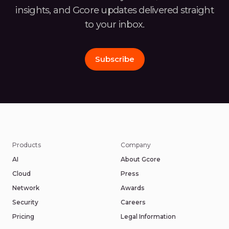
insights, and Gcore
updates delivered straight
to your inbox.
Subscribe
Products
Company
AI
About Gcore
Cloud
Press
Network
Awards
Security
Careers
Pricing
Legal Information